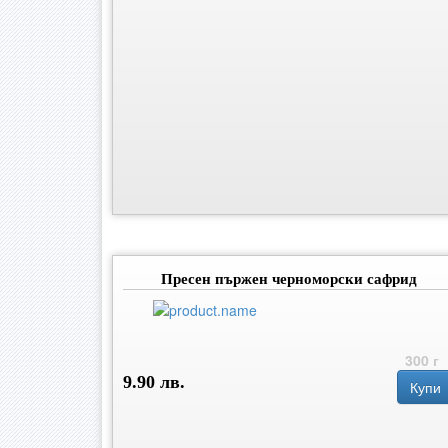
Пресен пържен черноморски сафрид
300 г
9.90 лв.
Купи