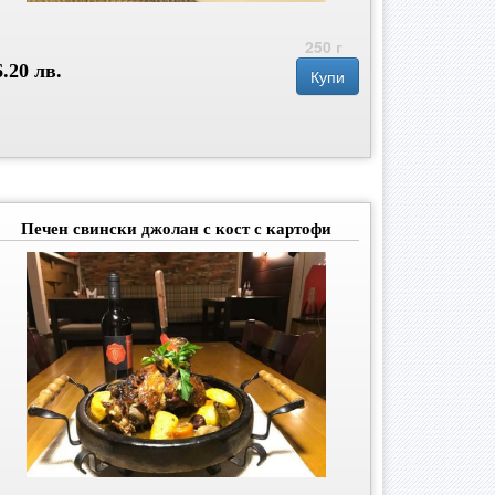
250 г
6.20 лв.
Купи
Печен свински джолан с кост с картофи