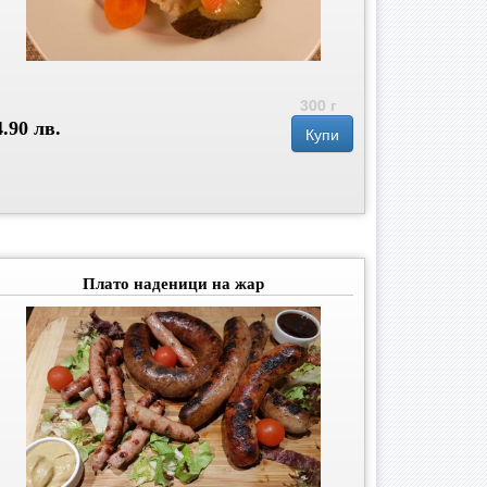
300 г
4.90 лв.
Купи
Плато наденици на жар