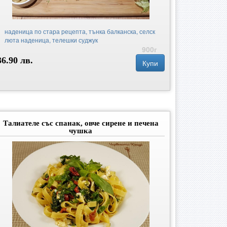
наденица по стара рецепта, тънка балканска, селск
люта наденица, телешки суджук
900г
36.90 лв.
Купи
Талиателе със спанак, овче сирене и печена
чушка