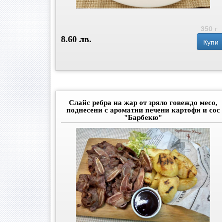
350 г
8.60 лв.
Купи
Слайс ребра на жар от зряло говеждо месо,
поднесени с ароматни печени картофи и сос
"Барбекю"