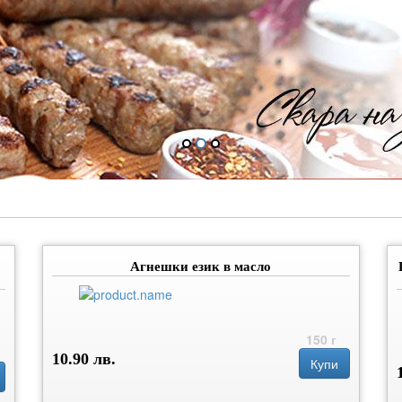
Агнешки език в масло
150 г
10.90 лв.
Купи