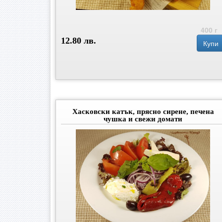
400 г
12.80 лв.
Купи
Хасковски катък, прясно сирене, печена
чушка и свежи домати