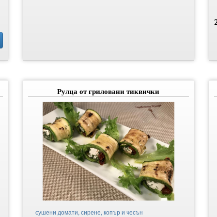
Рулца от гриловани тиквички
сушени домати, сирене, копър и чесън