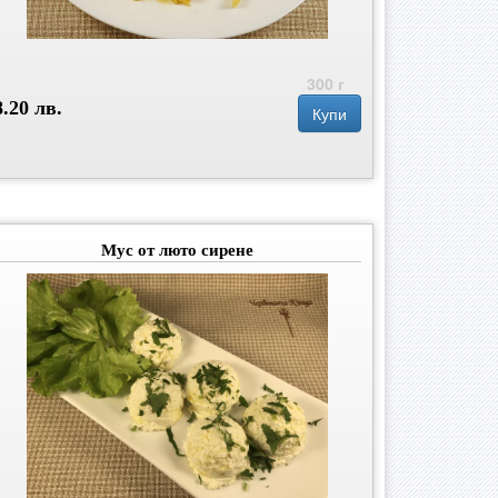
300 г
8.20 лв.
Купи
Мус от люто сирене