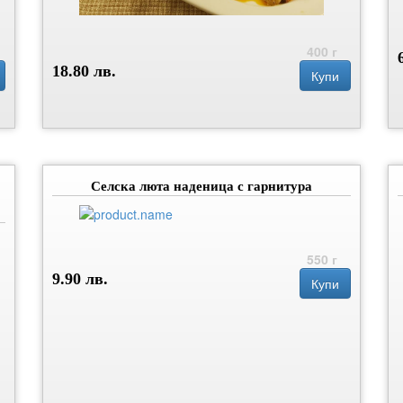
400 г
18.80 лв.
Купи
Селска люта наденица с гарнитура
550 г
9.90 лв.
Купи