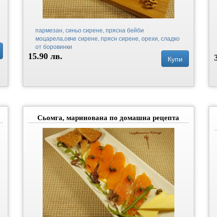
пармезан, синьо сирене, прясна бейби
моцарела,овче сирене, прясн сирене, орехи, сладко
от боровинки
15.90 лв.
Купи
Сьомга, маринована по домашна рецепта