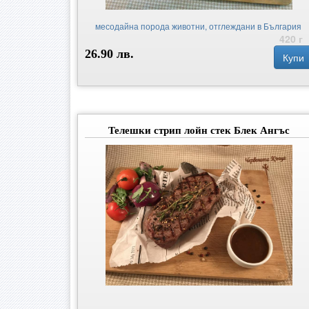
месодайна порода животни, отглеждани в България
420 г
26.90 лв.
Купи
Телешки стрип лойн стек Блек Ангъс