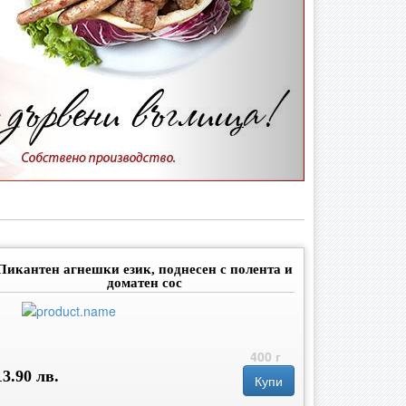
Пикантен агнешки език, поднесен с полента и
доматен сос
400 г
13.90 лв.
Купи