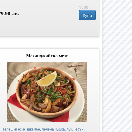
1500 г
29.90 лв.
Купи
Механджийско мезе
телешки език, шкембе, печена чушка, лук, чесън,